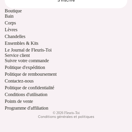
S'inscrire
Boutique
Bain
Corps
Lèvres
Chandelles
Ensembles & Kits
Le Journal de Fleuris-Toi
Service client
Suivre votre commande
Politique d'expédition
Politique de remboursement
Politique de remboursement
Contactez-nous
Politique de confidentialité
Politique de confidentialité
Conditions d’utilisation
Conditions d'utilisation
Politique d’expédition
Points de vente
Coordonnées
Programme d'affiliation
© 2026
Fleuris-Toi
Conditions générales et politiques